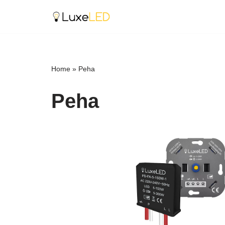
Ga
naar
de
inhoud
Home
»
Peha
Peha