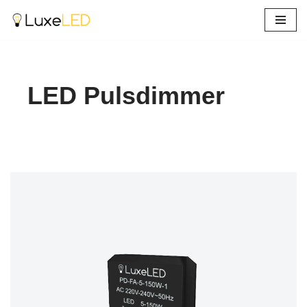
Ga
naar
de
inhoud
LED Pulsdimmer