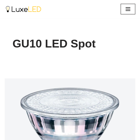
Ga
naar
de
inhoud
GU10 LED Spot