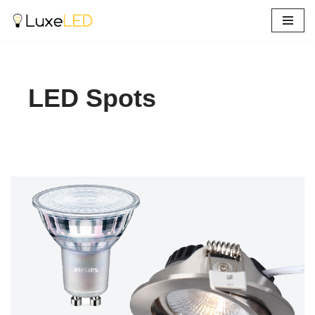
Ga
naar
de
inhoud
LED Spots