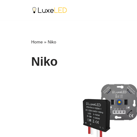
Ga
naar
de
inhoud
Home
»
Niko
Niko