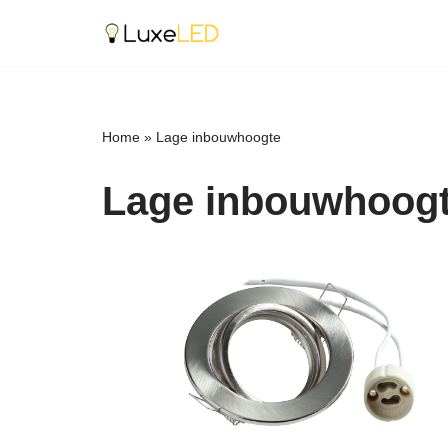
Ga
naar
de
inhoud
Home
»
Lage inbouwhoogte
Lage inbouwhoog