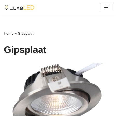
Ga
naar
de
inhoud
Home
»
Gipsplaat
Gipsplaat