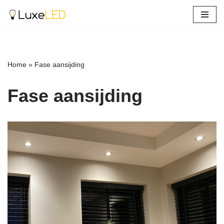
Ga
naar
de
inhoud
Home
»
Fase aansijding
Fase aansijding