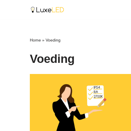
Ga
naar
de
inhoud
Home
»
Voeding
Voeding