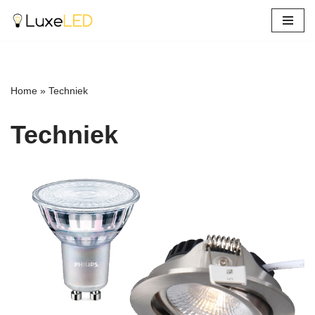
Ga
naar
de
inhoud
Home
»
Techniek
Techniek